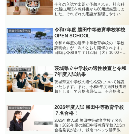
今年の入試で出題が予想される、社会科
の新出用語を教科書から80用語厳選しま
した。それぞれの用語が整理しやすいよ
うに、分かりやすい説明文を付けていま
す。また、LGBTQのような英字の用語も
整理しています。整理しやすい50音順で
令和7年度 勝田中等教育学校学校
勝田中等教育学校
まとめています。
OPEN SCHOOL
令和６年度の勝田中等教育学校の「学校
説明会」が、次のとおり開催されます。
日時は令和６年７月23日（火）10:00～
11:30（受付開始9:30）です。場所はひた
ちなか市文化会館となります。申込方法
は６月中旬より、申込専用フォームが勝
茨城県立中学校の適性検査と令和
勝田中等教育学校
田中等教育学校のホームページに掲載さ
7年度入試結果
れますので、そちらをご利用下さい。
茨城県立中学校の適性検査について解説
いたします。また、令和6年度適性検査速
報としまして合格者最低点、不合格者最
高点も記します。また、適性検査の傾向
と対策や、今後の出題予想、勉強の仕方
についても解説いたしますので、今後の
2026年度入試 勝田中等教育学校
勝田中等教育学校
受験対策にお役立て下さい。
７名合格！
2026年度入試 勝田中等教育学校７名合
格！2026年度の勝田中等教育学校入試の
合格発表があり、城南コベッツ勝田教室