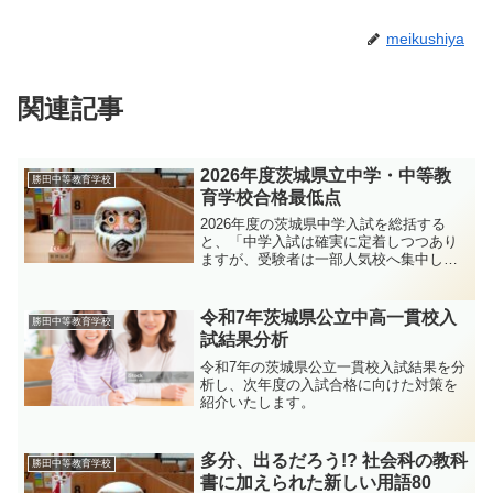
meikushiya
関連記事
2026年度茨城県立中学・中等教
勝田中等教育学校
育学校合格最低点
2026年度の茨城県中学入試を総括する
と、「中学入試は確実に定着しつつあり
ますが、受験者は一部人気校へ集中し、
学校間格差がさらに広がった年」であっ
たと言えます。首都圏全体をみまして
も、中学受験率が過去最高基準となり、
令和7年茨城県公立中高一貫校入
勝田中等教育学校
その流れが茨城県にも及んでいます。
試結果分析
令和7年の茨城県公立一貫校入試結果を分
析し、次年度の入試合格に向けた対策を
紹介いたします。
多分、出るだろう!? 社会科の教科
勝田中等教育学校
書に加えられた新しい用語80