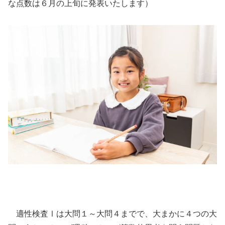
な点数は６月の上旬に発表いたします）
適性検査Ⅰは大問１～大問４までで、大まかに４つの大