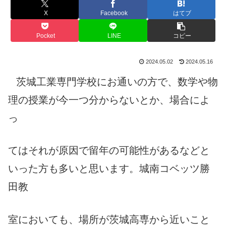
X
Facebook
はてブ
Pocket
LINE
コピー
2024.05.02
2024.05.16
茨城工業専門学校にお通いの方で、数学や物
理の授業が今一つ分からないとか、場合によ
っ
てはそれが原因で留年の可能性があるなどと
いった方も多いと思います。城南コベッツ勝
田教
室においても、場所が茨城高専から近いこと