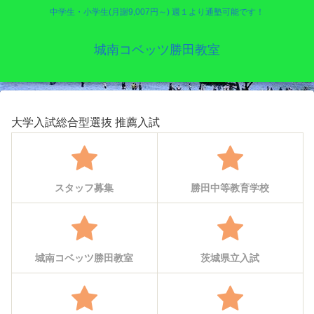
中学生・小学生(月謝9,007円～) 週１より通塾可能です！
城南コベッツ勝田教室
大学入試総合型選抜 推薦入試
スタッフ募集
勝田中等教育学校
城南コベッツ勝田教室
茨城県立入試