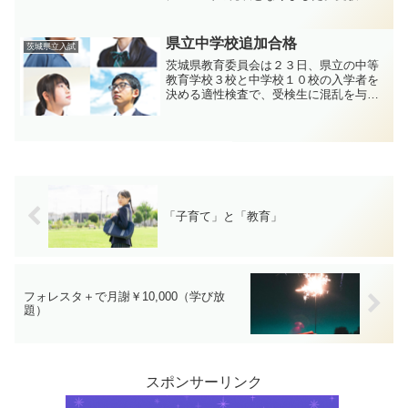
皆さんにも良い結果が届いたところでし
ょうか。城南コベッツ勝田教室の県立高
校受検者も全員合格となりました。
県立中学校追加合格
茨城県立入試
茨城県教育委員会は２３日、県立の中等
教育学校３校と中学校１０校の入学者を
決める適性検査で、受検生に混乱を与え
たとして、不合格者全員の一部問題を満
点とし、追加合格者を出すと発表しまし
た。柳橋常喜・県教育長は同日の定例記
者会見で、「全て県教委の...
「子育て」と「教育」
フォレスタ＋で月謝￥10,000（学び放
題）
スポンサーリンク