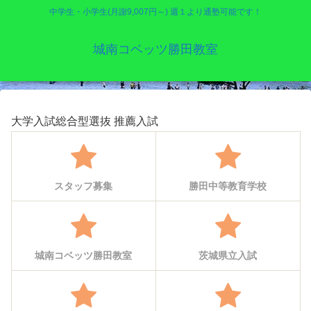
中学生・小学生(月謝9,007円～) 週１より通塾可能です！
城南コベッツ勝田教室
大学入試総合型選抜 推薦入試
スタッフ募集
勝田中等教育学校
城南コベッツ勝田教室
茨城県立入試