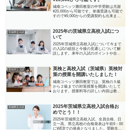
効率的に学習を進化させましょう！
城南コベッツ勝田教室の中学受験は月謝
¥20,000から可能です。単価受講も可能で
すので¥9,000からの受講契約も出来ま
す。地元の学校である、勝田中等教育学
校においては毎年全員合格を果たしてい
ます。皆さんとともに頑張って行くこと
2025年の茨城県立高校入試につ
茨城県立入試
を教室スタッフ全員で楽しみにしていま
いて
す。
2025年茨城県立高校入試について今まで
の入試の総括と今後の見通しについて解
説します。来年の入試のポイントや合格
最低点、学習のポイントなどを詳しく解
説いたします。特に合格最低点はとても
参考になると思います。今後の受験対策
英検と高校入試（茨城県）英検対
茨城県立入試
にお役立て下さい。
策の授業を開講いたしました！
城南コベッツ勝田教室では、英検の５級
から２級までの対策授業を開講いたして
おります。授業料等の詳しい内容は教室
にお問い合わせください！
2025年茨城県立高校入試合格お
茨城県立入試
めでとう！！
2025年茨城県立高校入試、全員合格、日
立一高、県立高校の合格発表は午前9：00
にWEBでの発表となりました。受験生の