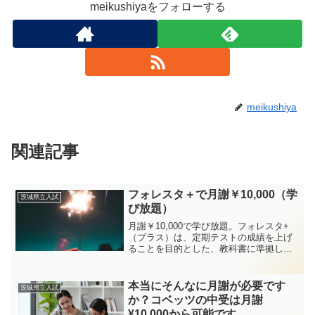
meikushiyaをフォローする
meikushiya
関連記事
フォレスタ＋で月謝￥10,000（学
茨城県立入試
び放題）
月謝￥10,000で学び放題。フォレスタ+
（プラス）は、定期テストの成績を上げ
ることを目的とした、教科書に準拠した
デジタル教材です。紙のテキストだけで
は難しい、一人ひとりの目標に合わせた
学習カリキュラムの作成をAI が自動で行
本当にそんなに月謝が必要です
茨城県立入試
うことで、最短距離で目標点数の達成を
か？コベッツの中受は月謝
目指すことができます。AIのサポートで
¥10,000から可能です。