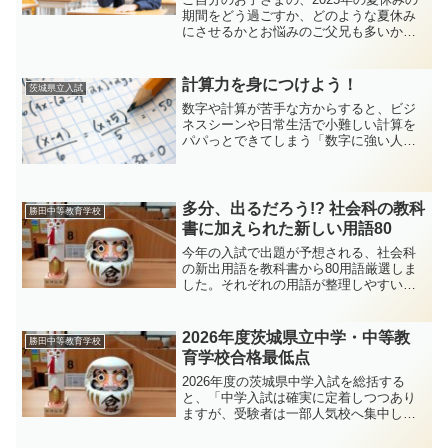
期間をどう過ごすか、どのような夏休み
にさせるかとお悩みのご父兄も多いかと
思います。受験に向けた「受験勉強」に
集中させたいとか、英検合格のために英
会話を始めたいとか、コンピューターの
計算力を身につけよう！
茨城県立入試
プログラミングをさせたいとか、ひとそ
数字や計算が苦手な方からすると、ビジ
れぞれ、ご家庭それぞれだと思います。
ネスシーンや日常生活で小難しい計算を
ここでは、そういった方のために➀「学
パパっとできてしまう「数字に強い人」
習塾」、➁「家庭教師」、➂「英会話スク
は、かなり縁遠い存在に感じるかもしれ
ール」、④「プログラミングスクール」
ません。特に、割り算が絡むと、とたん
の紹介をいたします。
に頭が混乱して計算ができなくなってし
まうという人は少なくあり...
多分、出るだろう!? 社会科の教科
勝田中等教育学校
書に加えられた新しい用語80
今年の入試で出題が予想される、社会科
の新出用語を教科書から80用語厳選しま
した。それぞれの用語が整理しやすいよ
うに、分かりやすい説明文を付けていま
す。また、LGBTQのような英字の用語も
整理しています。整理しやすい50音順で
2026年度茨城県立中学・中等教
勝田中等教育学校
まとめています。
育学校合格最低点
2026年度の茨城県中学入試を総括する
と、「中学入試は確実に定着しつつあり
ますが、受験者は一部人気校へ集中し、
学校間格差がさらに広がった年」であっ
たと言えます。首都圏全体をみまして