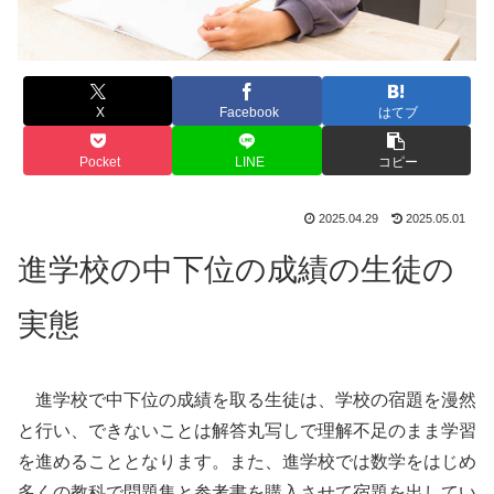
X
Facebook
はてブ
Pocket
LINE
コピー
2025.04.29
2025.05.01
進学校の中下位の成績の生徒の
実態
進学校で中下位の成績を取る生徒は、学校の宿題を漫然
と行い、できないことは解答丸写しで理解不足のまま学習
を進めることとなります。また、進学校では数学をはじめ
多くの教科で問題集と参考書を購入させて宿題を出してい