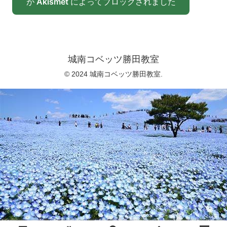
が
Akismet
によってブロックされました
城南コベッツ勝田教室
© 2024 城南コベッツ勝田教室.