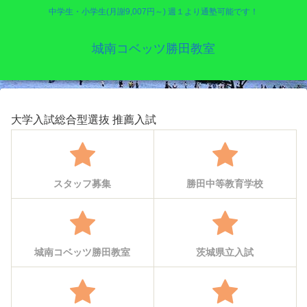
中学生・小学生(月謝9,007円～) 週１より通塾可能です！
城南コベッツ勝田教室
大学入試総合型選抜 推薦入試
スタッフ募集
勝田中等教育学校
城南コベッツ勝田教室
茨城県立入試