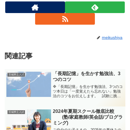
meikushiya
関連記事
「長期記憶」を生かす勉強法、3
茨城県立入試
つのコツ
🔷「長期記憶」を生かす勉強法、3つのコ
ツ本日は「一度覚えたら忘れない」勉強
法のコツをお伝えします。 試験に挑む
中で、どうやって試験本番まで知識を残
すか、という問題にぶつかる方は本当に
多いと思います。その場で「わかっ
2024年夏期スクール徹底比較
茨城県立入試
た！」と思っても、数日後に...
(塾/家庭教師/英会話/プログラ
ミング)
ご自分のお子さまの、2025年の夏休みの