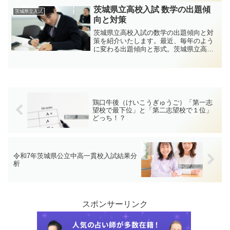
も、中学受験率が過去最高基準となり、
茨城県立高校入試 数学の出題傾
茨城県立入試
その流れが茨城県にも及んでいます。
向と対策
茨城県立高校入試の数学の出題傾向と対
策を紹介いたします。最近、毎年のよう
に変わる出題傾向と形式。茨城県立高校
入試はマークシート形式に変わるのか？
その前に、今年の出題傾向を考慮し、
2025年の茨城県立高校入試の数学の問題
を予想。入試までの対策を述べてゆきま
す。
鶏口牛後（けいこうぎゅうご）「第一志
望校で最下位」と「第二志望校で１位」
どっち！？
令和7年茨城県公立中高一貫校入試結果分
析
スポンサーリンク