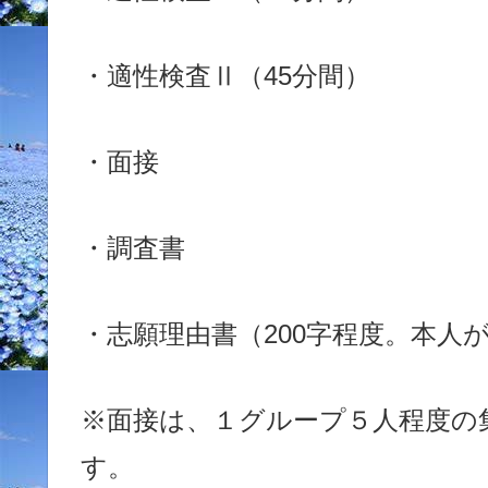
・適性検査Ⅱ（45分間）
・面接
・調査書
・志願理由書（200字程度。本人
※面接は、１グループ５人程度の集
す。