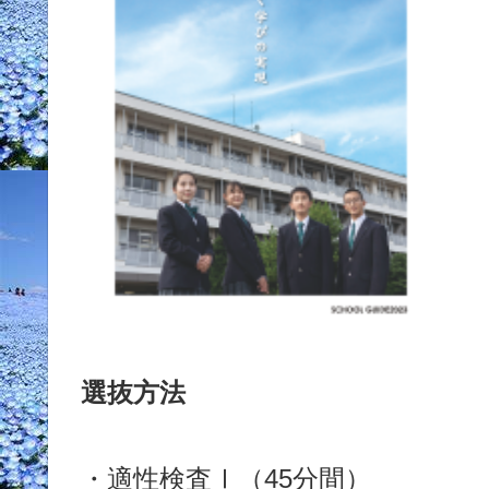
選抜方法
・適性検査Ⅰ（45分間）