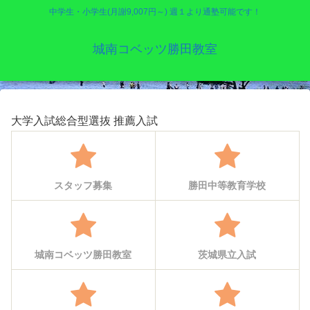
中学生・小学生(月謝9,007円～) 週１より通塾可能です！
城南コベッツ勝田教室
大学入試総合型選抜 推薦入試
スタッフ募集
勝田中等教育学校
城南コベッツ勝田教室
茨城県立入試