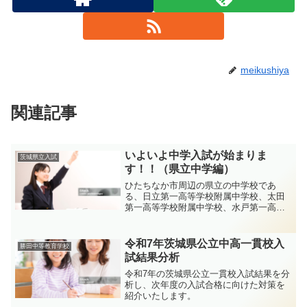
meikushiya
関連記事
いよいよ中学入試が始まりま
茨城県立入試
す！！（県立中学編）
ひたちなか市周辺の県立の中学校であ
る、日立第一高等学校附属中学校、太田
第一高等学校附属中学校、水戸第一高等
学校附属中学校についての情報を提供い
たします。
令和7年茨城県公立中高一貫校入
勝田中等教育学校
試結果分析
令和7年の茨城県公立一貫校入試結果を分
析し、次年度の入試合格に向けた対策を
紹介いたします。