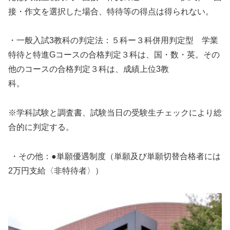
接・作文を選択した場合、特待等の得点は得られない。
・一般入試3教科の判定法：５科ー３科併用判定型 学業
特待と特進Gコースの合格判定３科は、国・数・英。その
他のコースの合格判定３科は、成績上位3教
科。
※学科試験と調査書、試験当日の受験生チェックにより総
合的に判定する。
・その他：●単願優遇制度（単願及び単願切替合格者には
2万円支給〈非特待者〉）