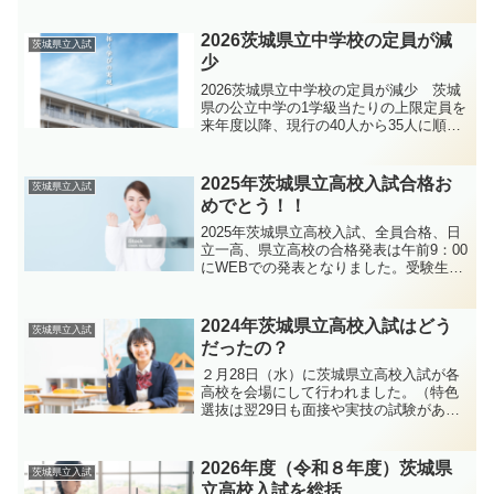
2026茨城県立中学校の定員が減
茨城県立入試
少
2026茨城県立中学校の定員が減少 茨城
県の公立中学の1学級当たりの上限定員を
来年度以降、現行の40人から35人に順次
減らす政府方針を受け、茨城県教育委員
会は29日、来春の県立高付属中・中等教
育学校計13校の入試で、1学級の上限を35
2025年茨城県立高校入試合格お
茨城県立入試
人とし、募集学級数を変更しない考えを
めでとう！！
示しました。
2025年茨城県立高校入試、全員合格、日
立一高、県立高校の合格発表は午前9：00
にWEBでの発表となりました。受験生の
皆さんにも良い結果が届いたところでし
ょうか。城南コベッツ勝田教室の県立高
校受検者も全員合格となりました。
2024年茨城県立高校入試はどう
茨城県立入試
だったの？
２月28日（水）に茨城県立高校入試が各
高校を会場にして行われました。（特色
選抜は翌29日も面接や実技の試験があり
ました。）城南コベッツ勝田教室の生徒
さんも受験し、それぞれが日ごろの頑張
りをたたえあいました。ここでは、2024
2026年度（令和８年度）茨城県
茨城県立入試
年度の入試問題について、コベッツなり
立高校入試を総括