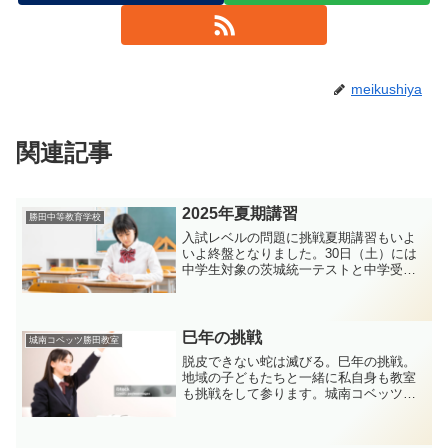
meikushiya
関連記事
2025年夏期講習
勝田中等教育学校
入試レベルの問題に挑戦夏期講習もいよ
いよ終盤となりました。30日（土）には
中学生対象の茨城統一テストと中学受験
生対象の公中検模試が控えています生徒
さんにはお伝えしていますが、テストの
スケジュールをご確認下さい中3は9:30～
14:50 ※昼...
巳年の挑戦
城南コベッツ勝田教室
脱皮できない蛇は滅びる。巳年の挑戦。
地域の子どもたちと一緒に私自身も教室
も挑戦をして参ります。城南コベッツ勝
田教室の挑戦にもご期待ください！！