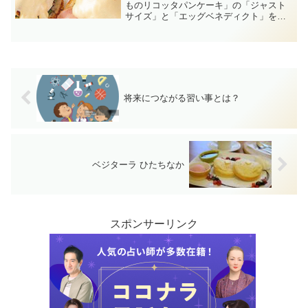
ものリコッタパンケーキ」の「ジャスト
サイズ」と「エッグベネディクト」を食
べてきました。このパンケーキは、軽い
食感のリコッタチーズ生地の中にある、
わずかな塩気と控えめな甘さのクリーム
が最初の一口から最後まで飽きさせない
おいしさの秘密なんだろうと私は思いま
す。皿に残るクリームをすべてかき集め
るまで、飽きずにぺろりと完食してしま
将来につながる習い事とは？
うのです。トーストしたイングリッシュ
マフィンに大きめのベーコン、レタス、
ポーチドエッグを載せて、白ワイン・バ
ター・ホワイトソース・卵で作ったオラ
ンデーズソースをかけました。高倉町珈
琲自慢の一品です。
ベジターラ ひたちなか
スポンサーリンク