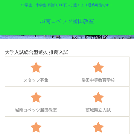
中学生・小学生(月謝9,007円～) 週１より通塾可能です！
城南コベッツ勝田教室
大学入試総合型選抜 推薦入試
スタッフ募集
勝田中等教育学校
城南コベッツ勝田教室
茨城県立入試