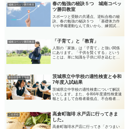
春の勉強の秘訣５つ 城南コベッ
城南コベッツ勝田教室
ツ勝田教室
スポーツと受験の共通点、逆転合格の秘
訣、春の勉強の秘訣５つ 「基礎体力作
りや準備運動なんて良いから、練習試合
をやりたい」というアマチュアスポーツ
選手の心理と、「基礎学力はまだついて
いないけれど、学校別対策をやって欲し
「子育て」と「教育」
城南コベッツ勝田教室
い。」という受験生（保護者）の心理は
人類の「家族」は「子育て」と強い関係
同じ。どちらも勝てない。
にあります。「子供を賢くする」という
ことは、単に知識を子供に叩き込むとい
うことではなく、「自分の子供を愛して
いるから、幸せになって欲しい」という
愛情が原点となるものです。こう考えま
すと、「子育て＝教育」の原点は、「親
茨城県立中学校の適性検査と令和
勝田中等教育学校
の愛情」であり、国や公的機関がコント
7年度入試結果
ロールしようとしても、簡単にはいかな
茨城県立中学校の適性検査について解説
いというのは当たり前のように思えてき
いたします。また、令和6年度適性検査速
ます。そして、受験は「親の愛情」ゆえ
報としまして合格者最低点、不合格者最
の選択であると言えます。
高点も記します。また、適性検査の傾向
と対策や、今後の出題予想、勉強の仕方
についても解説いたしますので、今後の
高倉町珈琲 水戸店に行ってきま
ご近所様
受験対策にお役立て下さい。
した。
高倉町珈琲水戸店に行ってき「さつまい